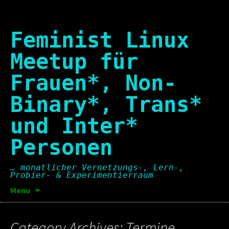
Skip
to
content
Feminist Linux
Meetup für
Frauen*, Non-
Binary*, Trans*
und Inter*
Personen
… monatlicher Vernetzungs-, Lern-,
Probier- & Experimentierraum
Suchen
Menu
nach:
Category Archives: Termine