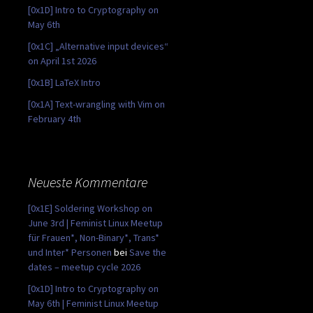
[0x1D] Intro to Cryptography on
May 6th
[0x1C] „Alternative input devices“
on April 1st 2026
[0x1B] LaTeX Intro
[0x1A] Text-wrangling with Vim on
February 4th
Neueste Kommentare
[0x1E] Soldering Workshop on
June 3rd | Feminist Linux Meetup
für Frauen*, Non-Binary*, Trans*
und Inter* Personen
bei
Save the
dates – meetup cycle 2026
[0x1D] Intro to Cryptography on
May 6th | Feminist Linux Meetup