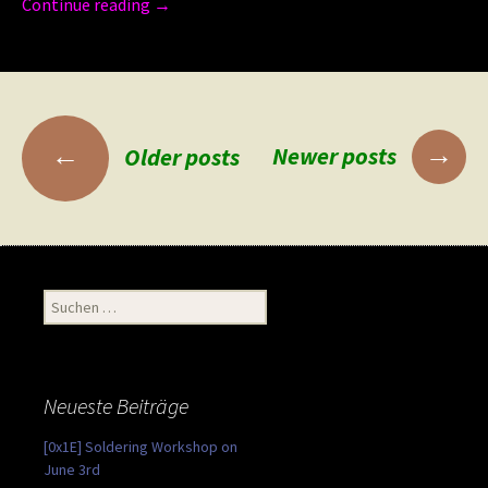
Continue reading
→
Posts
→
←
Newer posts
Older posts
navigation
Suchen
nach:
Neueste Beiträge
[0x1E] Soldering Workshop on
June 3rd