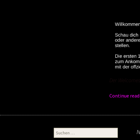
Der Welcome
Continue read
Suchen
N
nach: