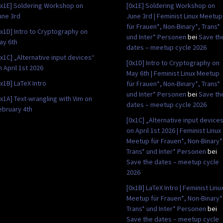
0x1E] Soldering Workshop on
[0x1E] Soldering Workshop on
une 3rd
June 3rd | Feminist Linux Meetup
für Frauen*, Non-Binary*, Trans*
0x1D] Intro to Cryptography on
und Inter* Personen
bei
Save th
ay 6th
dates – meetup cycle 2026
0x1C] „Alternative input devices“
[0x1D] Intro to Cryptography on
n April 1st 2026
May 6th | Feminist Linux Meetup
0x1B] LaTeX Intro
für Frauen*, Non-Binary*, Trans*
und Inter* Personen
bei
Save th
0x1A] Text-wrangling with Vim on
dates – meetup cycle 2026
ebruary 4th
[0x1C] „Alternative input device
on April 1st 2026 | Feminist Linux
Meetup für Frauen*, Non-Binary*
Trans* und Inter* Personen
bei
Save the dates – meetup cycle
2026
[0x1B] LaTeX Intro | Feminist Linu
Meetup für Frauen*, Non-Binary*
Trans* und Inter* Personen
bei
Save the dates – meetup cycle