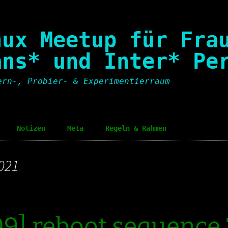
nux Meetup für Fra
ans* und Inter* Pe
ern-, Probier- & Experimentierraum
Notizen
Meta
Regeln & Rahmen
Notes
Einladungspolitik
Invit
021
Code of Conduct
Code 
Sozialer Rahmen
Socia
9] reboot sequence