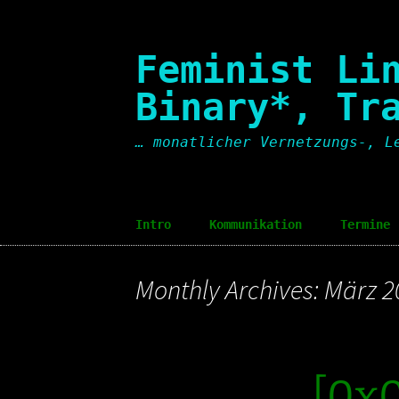
Skip
to
content
Feminist Li
Binary*, Tr
… monatlicher Vernetzungs-, L
Intro
Kommunikation
Termine
Intro [en]
Communication
Dates
Monthly Archives: März 2
[0x0