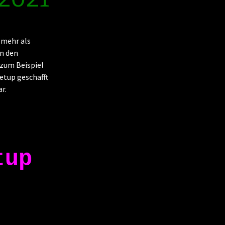
 mehr als
in den
 zum Beispiel
etup geschafft
r.