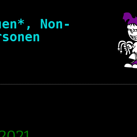
uen*, Non-
rsonen
Suchen
nach:
ation policy
of Conduct [en]
l Framework
 2021