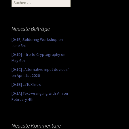
Suchen
nach:
Neueste Beiträge
[0x1E] Soldering Workshop on
June 3rd
[0x1D] Intro to Cryptography on
May 6th
[0x1C] „Alternative input devices“
on April 1st 2026
[0x1B] LaTeX Intro
[0x1A] Text-wrangling with Vim on
February 4th
Neueste Kommentare