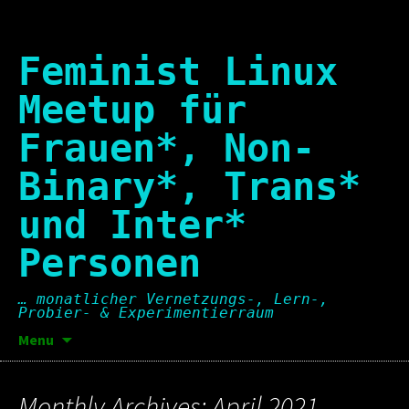
Skip
to
content
Feminist Linux
Meetup für
Frauen*, Non-
Binary*, Trans*
und Inter*
Personen
… monatlicher Vernetzungs-, Lern-,
Probier- & Experimentierraum
Suchen
Menu
nach:
Monthly Archives: April 2021