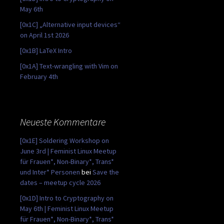
May 6th
[0x1C] „Alternative input devices“
on April 1st 2026
[0x1B] LaTeX Intro
[0x1A] Text-wrangling with Vim on
February 4th
Neueste Kommentare
[0x1E] Soldering Workshop on
June 3rd | Feminist Linux Meetup
für Frauen*, Non-Binary*, Trans*
und Inter* Personen
bei
Save the
dates – meetup cycle 2026
[0x1D] Intro to Cryptography on
May 6th | Feminist Linux Meetup
für Frauen*, Non-Binary*, Trans*