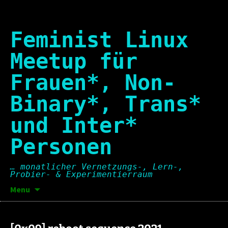
Skip
to
content
Feminist Linux
Meetup für
Frauen*, Non-
Binary*, Trans*
und Inter*
Personen
… monatlicher Vernetzungs-, Lern-,
Probier- & Experimentierraum
Suchen
Menu
nach: