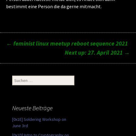
bestimmt eine Person die da gerne mitmacht.
Post
←
feminist linux meetup reboot sequence 2021
Next up: 27. April 2021
→
navigation
Suchen
nach:
Neueste Beiträge
[0x1E] Soldering Workshop on
June 3rd
[0x1D] Intro to Cryptography on