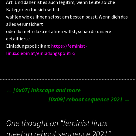
Art. Und daher ist es auch legitim, wenn Leute solche
Kategorien für sich selbst
wählen wie es ihnen selbst am besten passt. Wenn dich das
alles verunsichert
oder du mehr dazu erfahren willst, schau dir unsere
detaillierte
Einladungspolitik an:
https://feminist-
linux.diebin.at/einladungspolitik/
Post
←
[0x07] Inkscape and more
[0x09] reboot sequence 2021
→
navigation
One thought on “
feminist linux
meetup reboot sequence 2021
”