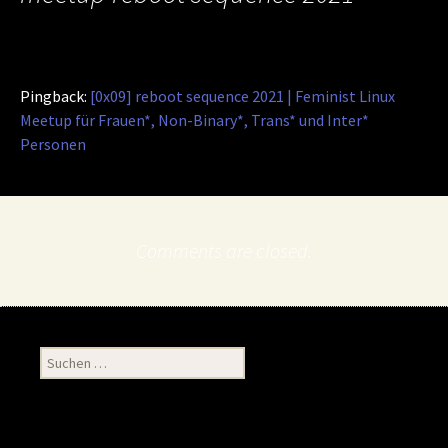
Pingback:
[0x09] reboot sequence 2021 | Feminist Linux
Meetup für Frauen*, Non-Binary*, Trans* und Inter*
Personen
Comments are closed.
Suchen
nach: