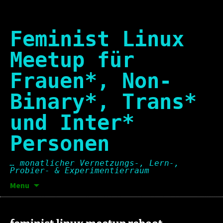
Skip
to
content
Feminist Linux
Meetup für
Frauen*, Non-
Binary*, Trans*
und Inter*
Personen
… monatlicher Vernetzungs-, Lern-,
Probier- & Experimentierraum
Suchen
Menu
nach: