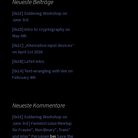
Neueste Beiträge
[0x1E] Soldering Workshop on
June 3rd
[0x1D] Intro to Cryptography on
May 6th
[0x1C] „Alternative input devices“
on April 1st 2026
[0x1B] LaTeX Intro
[0x1A] Text-wrangling with Vim on
February 4th
Neueste Kommentare
[0x1E] Soldering Workshop on
June 3rd | Feminist Linux Meetup
für Frauen*, Non-Binary*, Trans*
und Inter* Personen
bei
Save the